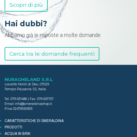
Scopri di più
Hai dubbi?
Abbiamo già le risposte a molte domande.
Cerca tra le domande frequenti
NURAGHELAND S.R.L
Località Monti di Deu
,
07029
Tempio Pausania SS, Italia
Tel.
079 631486
| Fax.
079 631757
Email
info@smeraldinashop.it
P.Iva 02479550903
CARATTERISTICHE DI SMERALDINA
PRODOTTI
ACQUA IN BRIK