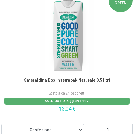
Vetro
GREEN
Tetrapak
Prodotto Speciale
Naturale
Frizzante
Sempre Frizzante
Rimuovi Filtri
Smeraldina Box in tetrapak Naturale 0,5 litri
Scatola da 24 pacchetti
SOLD OUT- 3-4 gg lavorativi
13,04
€