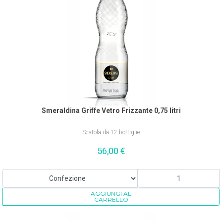
Smeraldina Griffe Vetro Frizzante 0,75 litri
Scatola da 12 bottiglie
56,00
€
AGGIUNGI AL
CARRELLO