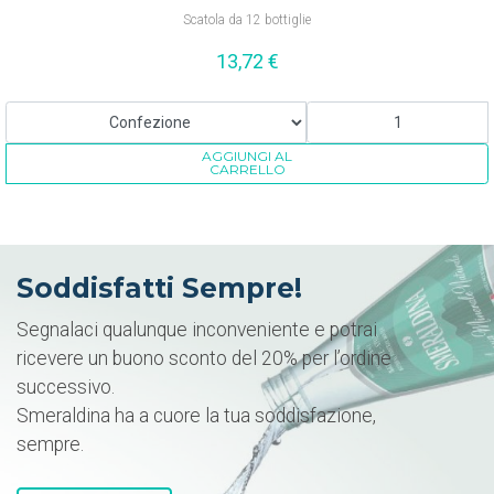
Scatola da 12 bottiglie
13,72
€
AGGIUNGI AL
CARRELLO
Soddisfatti Sempre!
Segnalaci qualunque inconveniente e potrai
ricevere un buono sconto del 20% per l’ordine
successivo.
Smeraldina ha a cuore la tua soddisfazione,
sempre.