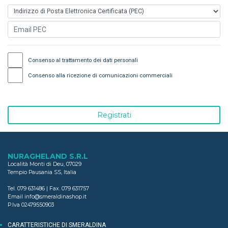
Consenso al trattamento dei dati personali
Consenso alla ricezione di comunicazioni commerciali
Registrati
NURAGHELAND S.R.L
Località Monti di Deu
,
07029
Tempio Pausania SS, Italia
Tel.
079 631486
| Fax.
079 631757
Email
info@smeraldinashop.it
P.Iva 02479550903
CARATTERISTICHE DI SMERALDINA